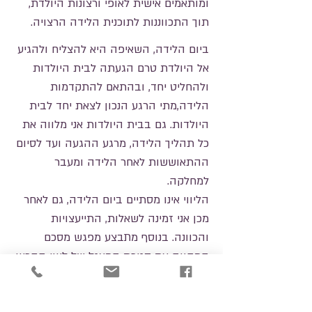
ומותאמים אישית לאופי ורצונות היולדת,
תוך התכווננות לתוכנית הלידה הרצויה.
ביום הלידה, השאיפה היא להצליח ולהגיע
אל היולדת טרם הגעתה לבית היולדות
ולהחליט יחד, ובהתאם להתקדמות
הלידה,מתי הרגע הנכון לצאת יחד לבית
היולדות. גם בבית היולדות אני מלווה את
כל תהליך הלידה, מרגע ההגעה ועד לסיום
ההתאוששות לאחר הלידה ומעבר
למחלקה.
הליווי אינו מסתיים ביום הלידה, גם לאחר
מכן אני זמינה לשאלות, התייעצויות
והכוונה. בנוסף מתבצע מפגש מסכם
המהווה את סגירת המעגל של ליווי ההריון
והלידה.
חשוב לציין, כי אני נותנת גם מענה של ליווי